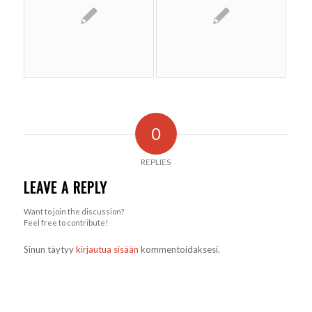
0
REPLIES
LEAVE A REPLY
Want to join the discussion?
Feel free to contribute!
Sinun täytyy
kirjautua sisään
kommentoidaksesi.