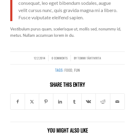
consequat, leo eget bibendum sodales, augue
velit cursus nunc, quis gravida magna mi a libero.
Fusce vulputate eleifend sapien.
Vestibulum purus quam, scelerisque ut, mollis sed, nonummy id,
metus. Nullam accumsan lorem in du.
12.2.2014
0 COMMENTS
BY
TOMMI TÄHTIVIRTA
/
/
TAGS:
FOOD
,
FUN
SHARE THIS ENTRY
YOU MIGHT ALSO LIKE